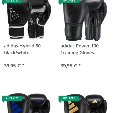
AUF LAGER
AUF LAGER
adidas Hybrid 80
adidas Power 100
black/white
Training Gloves
black/black
39,95 €
*
39,95 €
*
AUF LAGER
AUF LAGER