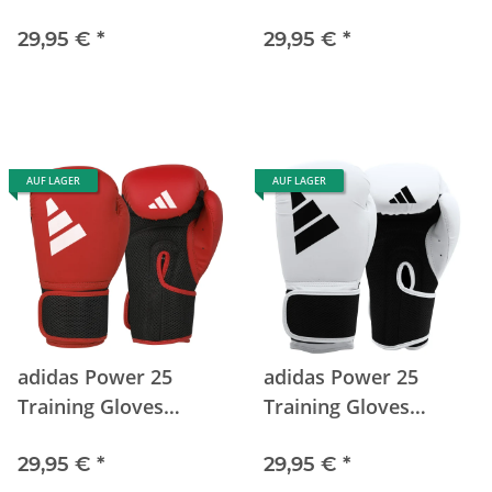
black/white
blue/white
29,95 €
*
29,95 €
*
AUF LAGER
AUF LAGER
adidas Power 25
adidas Power 25
Training Gloves
Training Gloves
red/white
white/black
29,95 €
*
29,95 €
*