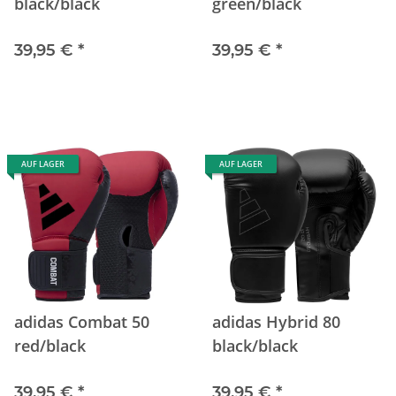
black/black
green/black
39,95 €
*
39,95 €
*
AUF LAGER
AUF LAGER
adidas Combat 50
adidas Hybrid 80
red/black
black/black
39,95 €
*
39,95 €
*