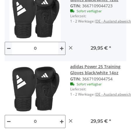
GTIN:
3667109044723
Sofort verfügbar
Lieferzeit:
1 - 2 Werktage
(DE - Ausland abweic
×
29,95 €
*
adidas Power 25 Training
Gloves black/white 14oz
GTIN:
3667109044754
Sofort verfügbar
Lieferzeit:
1 - 2 Werktage
(DE - Ausland abweic
×
29,95 €
*