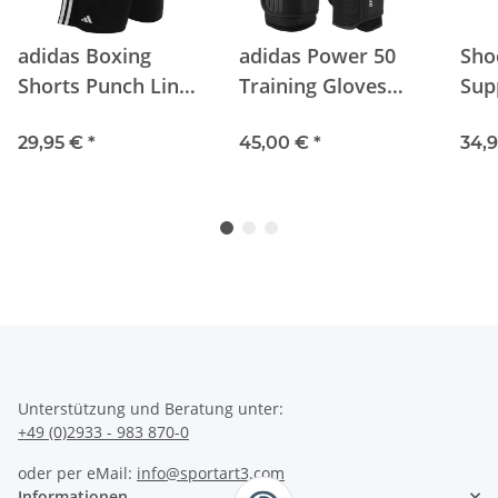
adidas Boxing
adidas Power 50
Sho
Shorts Punch Line
Training Gloves
Sup
black/white
black/black
Ult
29,95 €
*
45,00 €
*
Cup
34,
Unterstützung und Beratung unter:
+49 (0)2933 - 983 870-0
oder per eMail:
info@sportart3.com
Informationen