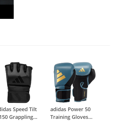
didas Speed Tilt
adidas Power 50
150 Grappling
Training Gloves
love black/black
dusty petrol/gold