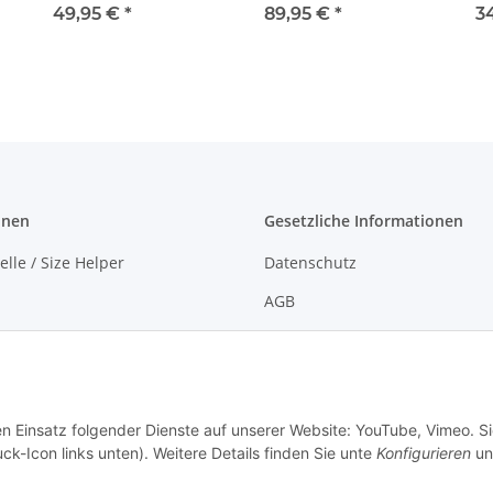
49,95 €
*
black/white L
89,95 €
*
3
onen
Gesetzliche Informationen
lle / Size Helper
Datenschutz
AGB
öglichkeiten
Sitemap
formationen
Impressum
Widerspruchsrecht
en Einsatz folgender Dienste auf unserer Website: YouTube, Vimeo. S
ck-Icon links unten). Weitere Details finden Sie unte
Konfigurieren
un