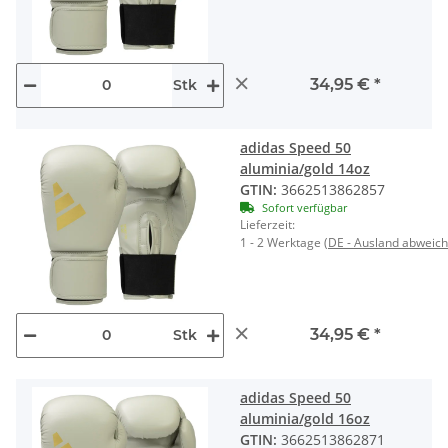
×
34,95 €
*
Stk
adidas Speed 50
aluminia/gold 14oz
GTIN:
3662513862857
Sofort verfügbar
Lieferzeit:
1 - 2 Werktage
(DE - Ausland abweic
×
34,95 €
*
Stk
adidas Speed 50
aluminia/gold 16oz
GTIN:
3662513862871