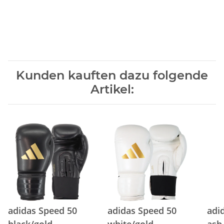
Kunden kauften dazu folgende
Artikel:
adidas Speed 50
adidas Speed 50
adi
black/gold
white/gold
ash