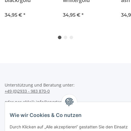
34,95 €
*
34,95 €
*
34,
Unterstützung und Beratung unter:
+49 (0)2933 - 983 870-0
oder per eMail:
info@sportart3.com
Informationen
Wie wir Cookies & Co nutzen
Gesetzliche Informationen
Durch Klicken auf „Alle akzeptieren“ gestatten Sie den Einsatz