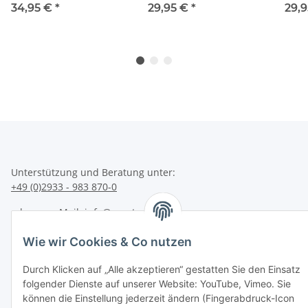
34,95 €
*
29,95 €
*
29,
Unterstützung und Beratung unter:
+49 (0)2933 - 983 870-0
oder per eMail:
info@sportart3.com
Informationen
Wie wir Cookies & Co nutzen
Gesetzliche Informationen
Durch Klicken auf „Alle akzeptieren“ gestatten Sie den Einsatz
folgender Dienste auf unserer Website: YouTube, Vimeo. Sie
können die Einstellung jederzeit ändern (Fingerabdruck-Icon
* Alle Preise inkl. gesetzlicher USt.