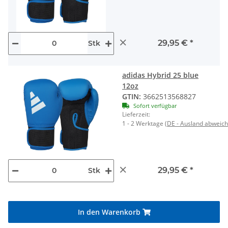
×
29,95 €
*
Stk
adidas Hybrid 25 blue
12oz
GTIN:
3662513568827
Sofort verfügbar
Lieferzeit:
1 - 2 Werktage
(DE - Ausland abweic
×
29,95 €
*
Stk
In den Warenkorb