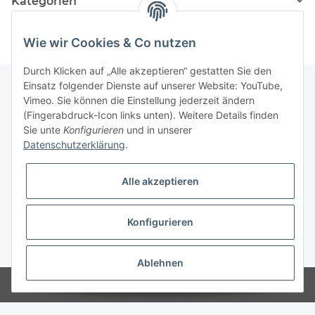
Kategorien
Wie wir Cookies & Co nutzen
Durch Klicken auf „Alle akzeptieren“ gestatten Sie den
Einsatz folgender Dienste auf unserer Website: YouTube,
Vimeo. Sie können die Einstellung jederzeit ändern
(Fingerabdruck-Icon links unten). Weitere Details finden
Unterstützung und Beratung unter:
Sie unte
Konfigurieren
und in unserer
+49 (0)2933 - 983 870-0
Datenschutzerklärung
.
oder per eMail:
info@sportart3.com
Informationen
Alle akzeptieren
Gesetzliche Informationen
Konfigurieren
* Alle Preise inkl. gesetzlicher USt.
Ablehnen
Powered by
JTL-Shop