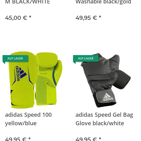
M BLACK/WHITE
Washable black/gold
45,00 €
*
49,95 €
*
AUF LAGER
AUF LAGER
adidas Speed 100
adidas Speed Gel Bag
yellow/blue
Glove black/white
49,95 €
*
49,95 €
*