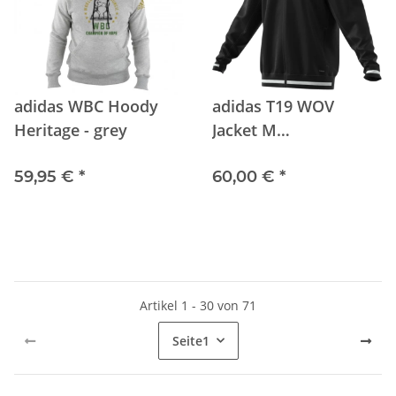
adidas WBC Hoody
adidas T19 WOV
Heritage - grey
Jacket M
BLACK/WHITE
59,95 €
*
60,00 €
*
Artikel 1 - 30 von 71
Seite
1