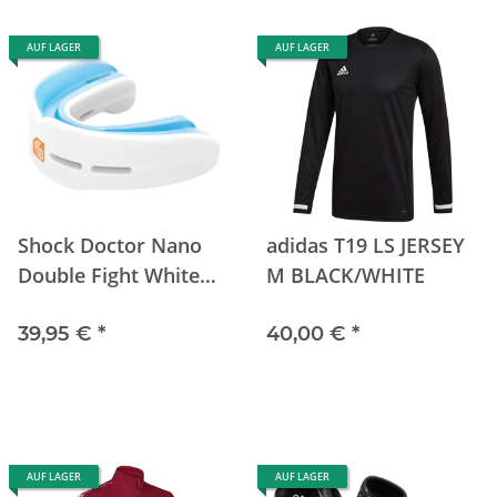
AUF LAGER
AUF LAGER
Shock Doctor Nano
adidas T19 LS JERSEY
Double Fight White
M BLACK/WHITE
Junior
39,95 €
*
40,00 €
*
AUF LAGER
AUF LAGER