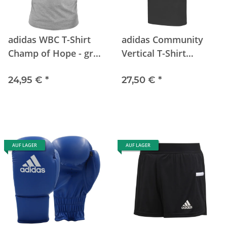
adidas WBC T-Shirt
adidas Community
Champ of Hope - grey
Vertical T-Shirt
XS
BOXING bk/wh
24,95 €
*
27,50 €
*
AUF LAGER
AUF LAGER