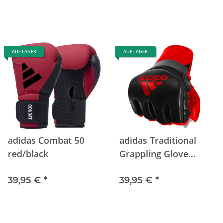
AUF LAGER
AUF LAGER
adidas Combat 50
adidas Traditional
red/black
Grappling Glove
black/red
39,95 €
*
39,95 €
*