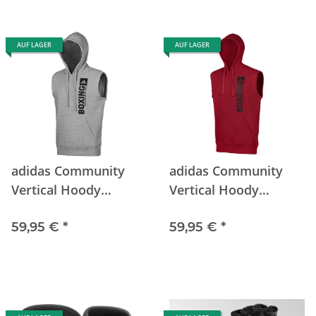
AUF LAGER
AUF LAGER
adidas Community
adidas Community
Vertical Hoody
Vertical Hoody
Sleeveless BOXING
Sleeveless BOXING
gr/bk
59,95 €
*
rd/bk
59,95 €
*