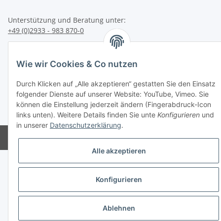
Unterstützung und Beratung unter:
+49 (0)2933 - 983 870-0
oder per eMail:
info@sportart3.com
Informationen
Wie wir Cookies & Co nutzen
Durch Klicken auf „Alle akzeptieren“ gestatten Sie den Einsatz
Gesetzliche Informationen
folgender Dienste auf unserer Website: YouTube, Vimeo. Sie
können die Einstellung jederzeit ändern (Fingerabdruck-Icon
* Alle Preise inkl. gesetzlicher USt.
links unten). Weitere Details finden Sie unte
Konfigurieren
und
in unserer
Datenschutzerklärung
.
Powered by
JTL-Shop
Alle akzeptieren
Konfigurieren
Ablehnen