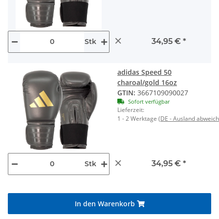
×
34,95 €
*
Stk
adidas Speed 50
charoal/gold 16oz
GTIN:
3667109090027
Sofort verfügbar
Lieferzeit:
1 - 2 Werktage
(DE - Ausland abweic
×
34,95 €
*
Stk
In den Warenkorb