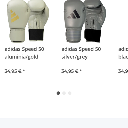
adidas Speed 50
adidas Speed 50
adi
aluminia/gold
silver/grey
bla
34,95 €
*
34,95 €
*
34,