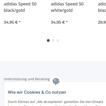
adidas Speed 50
adidas Speed 50
adi
black/gold
white/gold
bla
34,95 €
*
34,95 €
*
29,
Unterstützung und Beratung unter:
+49 (0)2933 - 983 870-0
Wie wir Cookies & Co nutzen
oder per eMail:
info@sportart3.com
Informationen
Durch Klicken auf „Alle akzeptieren“ gestatten Sie den Einsatz