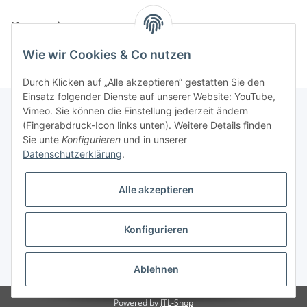
Kategorien
Wie wir Cookies & Co nutzen
Durch Klicken auf „Alle akzeptieren“ gestatten Sie den
Einsatz folgender Dienste auf unserer Website: YouTube,
Vimeo. Sie können die Einstellung jederzeit ändern
(Fingerabdruck-Icon links unten). Weitere Details finden
Unterstützung und Beratung unter:
Sie unte
Konfigurieren
und in unserer
+49 (0)2933 - 983 870-0
Datenschutzerklärung
.
oder per eMail:
info@sportart3.com
Alle akzeptieren
Informationen
Konfigurieren
Gesetzliche Informationen
* Alle Preise inkl. gesetzlicher USt.
Ablehnen
Powered by
JTL-Shop