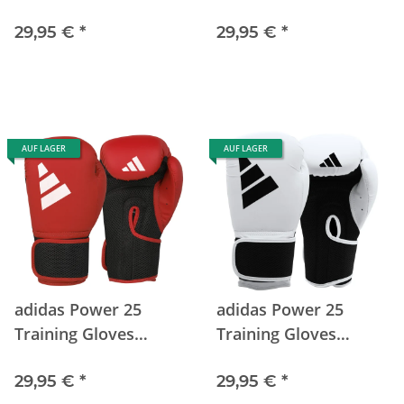
black/white
blue/white
29,95 €
*
29,95 €
*
AUF LAGER
AUF LAGER
adidas Power 25
adidas Power 25
Training Gloves
Training Gloves
red/white
white/black
29,95 €
*
29,95 €
*