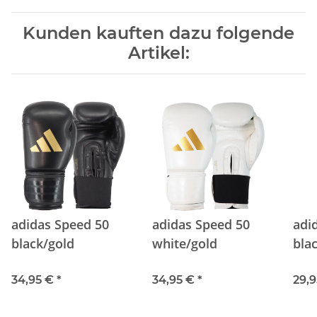
Kunden kauften dazu folgende
Artikel:
adidas Speed 50
adidas Speed 50
adi
black/gold
white/gold
bla
34,95 €
*
34,95 €
*
29,