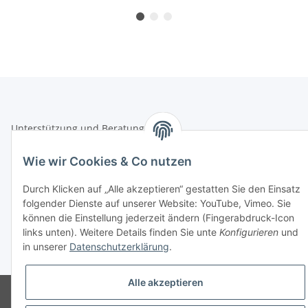
Unterstützung und Beratung unter:
+49 (0)2933 - 983 870-0
Wie wir Cookies & Co nutzen
oder per eMail:
info@sportart3.com
Informationen
Durch Klicken auf „Alle akzeptieren“ gestatten Sie den Einsatz
folgender Dienste auf unserer Website: YouTube, Vimeo. Sie
können die Einstellung jederzeit ändern (Fingerabdruck-Icon
Gesetzliche Informationen
links unten). Weitere Details finden Sie unte
Konfigurieren
und
in unserer
Datenschutzerklärung
.
* Alle Preise inkl. gesetzlicher USt.
Alle akzeptieren
Powered by
JTL-Shop