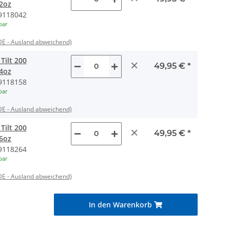
12oz
9118042
bar
DE - Ausland abweichend)
Tilt 200
×
49,95 €
*
14oz
9118158
bar
DE - Ausland abweichend)
Tilt 200
×
49,95 €
*
16oz
9118264
bar
DE - Ausland abweichend)
In den Warenkorb