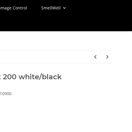
mage Control
SmellWell
t 200 white/black
10900