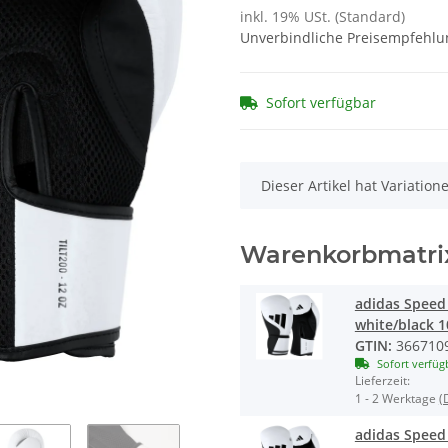
inkl. 19% USt. (Standard)
Unverbindliche Preisempfehlun
Sofort verfügbar
x
Dieser Artikel hat Variatio
Warenkorbmatri
adidas Speed 
white/black 
GTIN:
366710
Sofort verfüg
Lieferzeit:
1 - 2 Werktage
(
adidas Speed 