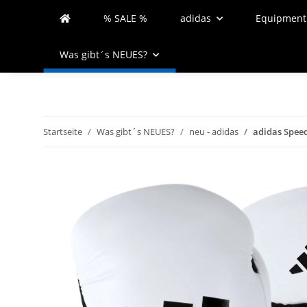
% SALE %
adidas
Equipment
Was gibt´s NEUES?
Startseite
Was gibt´s NEUES?
neu - adidas
adidas Speed