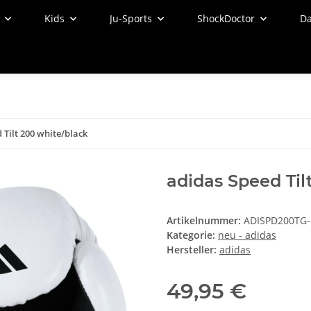
Kids
Ju-Sports
ShockDoctor
Da
 Tilt 200 white/black
adidas Speed Til
Artikelnummer:
ADISPD200TG-
Kategorie:
neu - adidas
Hersteller:
adidas
49,95 €