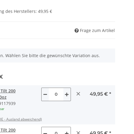
g des Herstellers
:
49,95 €
Frage zum Artikel
nen. Wählen Sie bitte die gewünschte Variation aus.
x
Tilt 200
×
49,95 €
*
10oz
9117939
bar
DE - Ausland abweichend)
Tilt 200
×
49,95 €
*