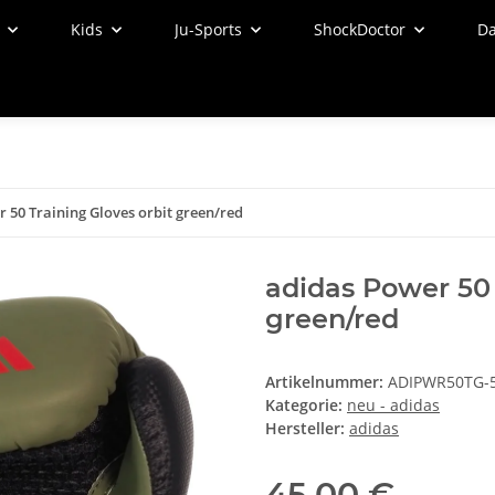
Kids
Ju-Sports
ShockDoctor
Da
 50 Training Gloves orbit green/red
adidas Power 50 
green/red
Artikelnummer:
ADIPWR50TG-
Kategorie:
neu - adidas
Hersteller:
adidas
45,00 €