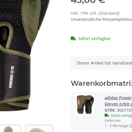
inkl. 19% USt. (Standard)
Unverbindliche Preisempfehlun
Sofort verfügbar
x
Dieser Artikel hat Variatio
Warenkorbmatri
adidas Power 
Gloves orbit 
GTIN:
366710
Sofort verfüg
Lieferzeit:
1 - 2 Werktage
(