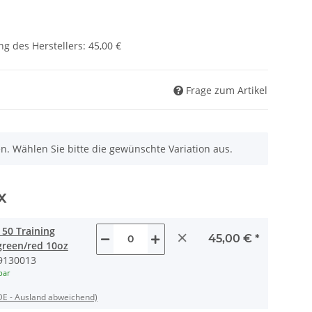
g des Herstellers
:
45,00 €
Frage zum Artikel
nen. Wählen Sie bitte die gewünschte Variation aus.
x
50 Training
×
45,00 €
*
green/red 10oz
9130013
bar
DE - Ausland abweichend)