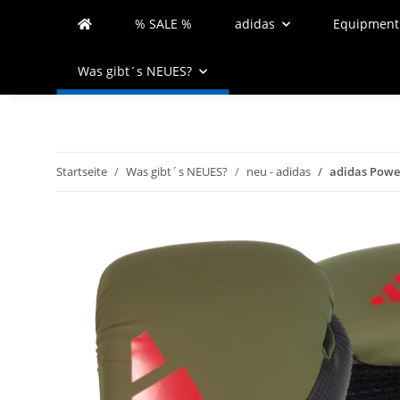
% SALE %
adidas
Equipment
Was gibt´s NEUES?
Startseite
Was gibt´s NEUES?
neu - adidas
adidas Power