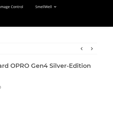
mage Control
SmellWell
rd OPRO Gen4 Silver-Edition
0