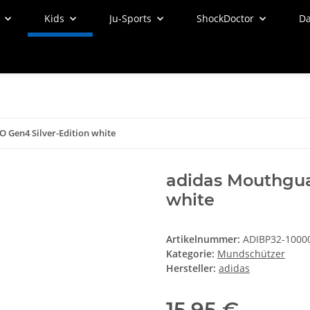
Kids
Ju-Sports
ShockDoctor
Da
 Gen4 Silver-Edition white
adidas Mouthgua
white
Artikelnummer:
ADIBP32-1000
Kategorie:
Mundschützer
Hersteller:
adidas
15,95 €