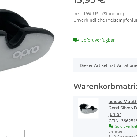
inkl. 19% USt. (Standard)
Unverbindliche Preisempfehlun
Sofort verfügbar
x
Dieser Artikel hat Variatio
Warenkorbmatri
adidas Mout
Gen4 Silver-E
Junior
GTIN:
366251
Sofort verfüg
Lieferzeit:
1 - 2 Werktage
(