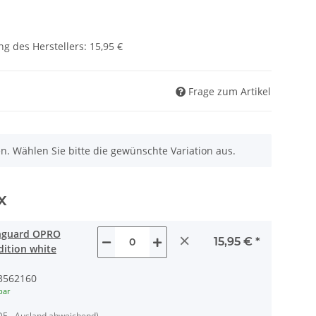
g des Herstellers
:
15,95 €
Frage zum Artikel
nen. Wählen Sie bitte die gewünschte Variation aus.
x
hguard OPRO
×
15,95 €
*
dition white
3562160
bar
DE - Ausland abweichend)