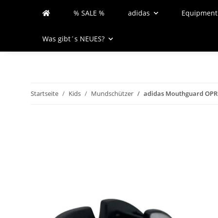
% SALE %
adidas
Equipment
Was gibt´s NEUES?
Startseite
Kids
Mundschützer
adidas Mouthguard OPRO