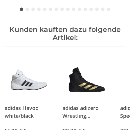
Kunden kauften dazu folgende
Artikel:
adidas Havoc
adidas adizero
adi
white/black
Wrestling
Spe
black/gold
bla