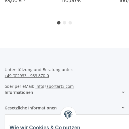
65,00 €
*
110,00 €
*
100
Unterstützung und Beratung unter:
+49 (0)2933 - 983 870-0
oder per eMail:
info@sportart3.com
Informationen
Gesetzliche Informationen
* Alle Preise inkl. gesetzlicher USt.
Wie wir Cookies & Co nutzen