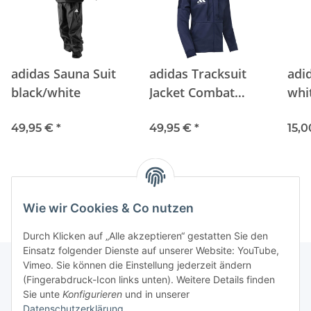
adidas Sauna Suit
adidas Tracksuit
adi
black/white
Jacket Combat
whi
Sports Blau
49,95 €
*
49,95 €
*
15,
Wie wir Cookies & Co nutzen
Durch Klicken auf „Alle akzeptieren“ gestatten Sie den
Einsatz folgender Dienste auf unserer Website: YouTube,
Vimeo. Sie können die Einstellung jederzeit ändern
(Fingerabdruck-Icon links unten). Weitere Details finden
Unterstützung und Beratung unter:
Sie unte
Konfigurieren
und in unserer
+49 (0)2933 - 983 870-0
Datenschutzerklärung
.