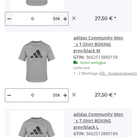
×
27,50 €
*
Stk
adidas Community Men
´s T-Shirt BOXING
grey/black M
GTIN:
3662513880158
Sofort verfügbar
Lieferzeit:
1 - 2 Werktage
(DE - Ausland abweic
×
27,50 €
*
Stk
adidas Community Men
´s T-Shirt BOXING
grey/black L
GTIN:
3662513880189