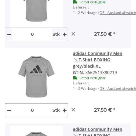
Sofort verfügbar
Lieferzeit:
1 - 2 Werktage
(DE - Ausland abweic
×
27,50 €
*
Stk
adidas Community Men
´s T-Shirt BOXING
grey/black XL
GTIN:
3662513880219
Sofort verfügbar
Lieferzeit:
1 - 2 Werktage
(DE - Ausland abweic
×
27,50 €
*
Stk
adidas Community Men
´s T-Shirt BOXING