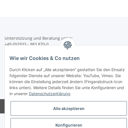
Unterstützung und Beratung unter:
+49 (0)2933 - 983 870-0
oder per eMail:
info@sportart3.com
Wie wir Cookies & Co nutzen
Informationen
Durch Klicken auf „Alle akzeptieren“ gestatten Sie den Einsatz
folgender Dienste auf unserer Website: YouTube, Vimeo. Sie
Gesetzliche Informationen
können die Einstellung jederzeit ändern (Fingerabdruck-Icon
links unten). Weitere Details finden Sie unte
Konfigurieren
und
* Alle Preise inkl. gesetzlicher USt.
in unserer
Datenschutzerklärung
.
Powered by
JTL-Shop
Alle akzeptieren
Konfigurieren