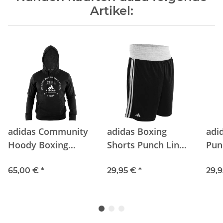
Artikel:
adidas Community
adidas Boxing
adi
Hoody Boxing
Shorts Punch Line
Pun
Black/White
black/white
red
65,00 €
*
29,95 €
*
29,