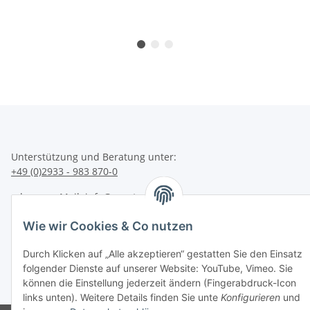
Unterstützung und Beratung unter:
+49 (0)2933 - 983 870-0
oder per eMail:
info@sportart3.com
Informationen
Wie wir Cookies & Co nutzen
Gesetzliche Informationen
Durch Klicken auf „Alle akzeptieren“ gestatten Sie den Einsatz
folgender Dienste auf unserer Website: YouTube, Vimeo. Sie
können die Einstellung jederzeit ändern (Fingerabdruck-Icon
* Alle Preise inkl. gesetzlicher USt.
links unten). Weitere Details finden Sie unte
Konfigurieren
und