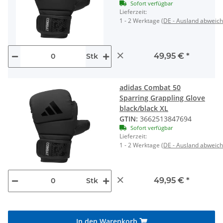
Sofort verfügbar
Lieferzeit:
1 - 2 Werktage
(DE - Ausland abweic
×
49,95 €
*
Stk
adidas Combat 50
Sparring Grappling Glove
black/black XL
GTIN:
3662513847694
Sofort verfügbar
Lieferzeit:
1 - 2 Werktage
(DE - Ausland abweic
×
49,95 €
*
Stk
In den Warenkorb