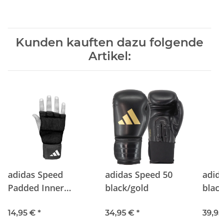
Kunden kauften dazu folgende
Artikel:
adidas Speed
adidas Speed 50
adi
Padded Inner
black/gold
bla
Glove black/black
14,95 €
*
34,95 €
*
39,