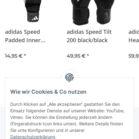
adidas Speed
adidas Speed Tilt
adi
Padded Inner
200 black/black
Hea
Glove black/black
bla
14,95 €
*
49,95 €
*
59,
Wie wir Cookies & Co nutzen
Durch Klicken auf „Alle akzeptieren“ gestatten Sie den
Einsatz folgender Dienste auf unserer Website: YouTube,
Vimeo. Sie können die Einstellung jederzeit ändern
(Fingerabdruck-Icon links unten). Weitere Details finden
Unterstützung und Beratung unter:
Sie unte
Konfigurieren
und in unserer
+49 (0)2933 - 983 870-0
Datenschutzerklärung
.