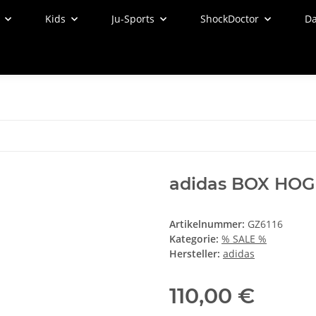
Kids
Ju-Sports
ShockDoctor
Da
adidas BOX HOG 
Artikelnummer:
GZ6116
Kategorie:
% SALE %
Hersteller:
adidas
110,00 €