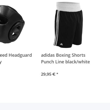
peed Headguard
adidas Boxing Shorts
y
Punch Line black/white
29,95 €
*