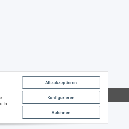
Alle akzeptieren
Powered by
JTL-Shop
ie
Konfigurieren
d in
Ablehnen