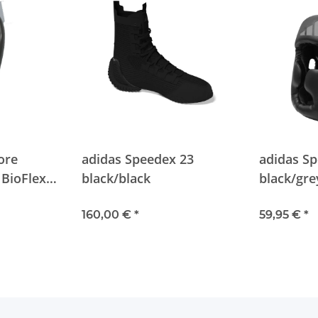
ore
adidas Speedex 23
adidas S
 BioFlex
black/black
black/gre
160,00 €
*
59,95 €
*