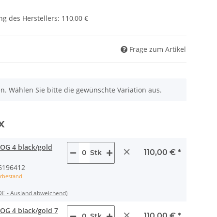
g des Herstellers
:
110,00 €
Frage zum Artikel
nen. Wählen Sie bitte die gewünschte Variation aus.
x
OG 4 black/gold
×
110,00 €
*
Stk
6196412
rbestand
DE - Ausland abweichend)
OG 4 black/gold 7
×
110,00 €
*
Stk