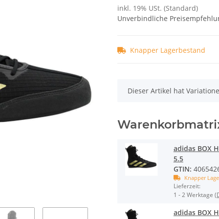
inkl. 19% USt. (Standard)
Unverbindliche Preisempfehlun
Knapper Lagerbestand
x
Dieser Artikel hat Variatio
Warenkorbmatri
adidas BOX H
5.5
GTIN:
406542
Knapper Lage
Lieferzeit:
1 - 2 Werktage
(
adidas BOX H