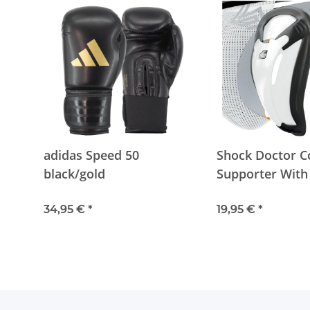
adidas Speed 50
Shock Doctor C
black/gold
Supporter With
Cup White
34,95 €
*
19,95 €
*