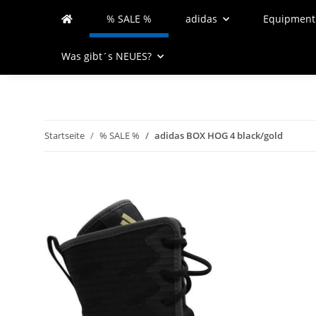
% SALE %
adidas
Equipment
Was gibt´s NEUES?
Startseite
% SALE %
adidas BOX HOG 4 black/gold