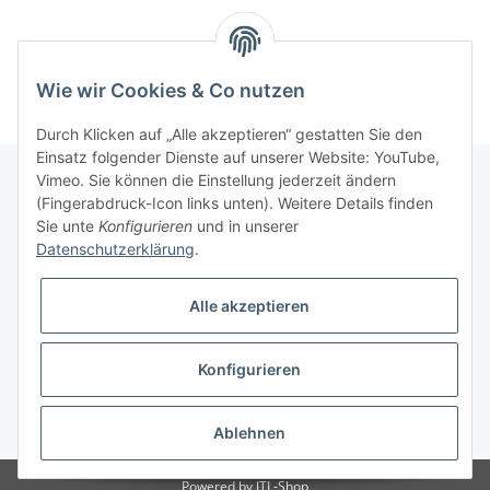
Wie wir Cookies & Co nutzen
Durch Klicken auf „Alle akzeptieren“ gestatten Sie den
Einsatz folgender Dienste auf unserer Website: YouTube,
Vimeo. Sie können die Einstellung jederzeit ändern
(Fingerabdruck-Icon links unten). Weitere Details finden
Unterstützung und Beratung unter:
Sie unte
Konfigurieren
und in unserer
+49 (0)2933 - 983 870-0
Datenschutzerklärung
.
oder per eMail:
info@sportart3.com
Alle akzeptieren
Informationen
Konfigurieren
Gesetzliche Informationen
* Alle Preise inkl. gesetzlicher USt.
Ablehnen
Powered by
JTL-Shop