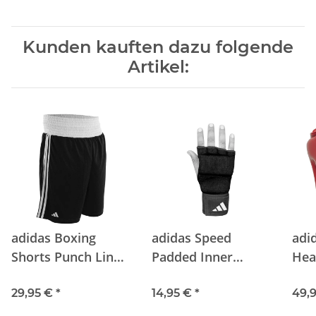
Kunden kauften dazu folgende
Artikel:
adidas Boxing
adidas Speed
adi
Shorts Punch Line
Padded Inner
Hea
black/white
Glove black/black
29,95 €
*
14,95 €
*
49,