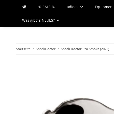
% SALE %
adidas
Equipment
Was gibt´s NEUES?
Startseite
ShockDoctor
Shock Doctor Pro Smoke (2022)