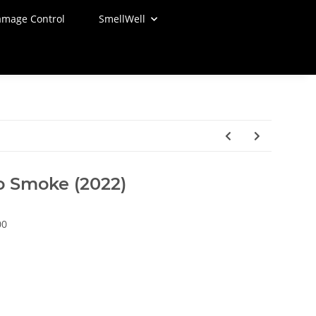
mage Control
SmellWell
o Smoke (2022)
00