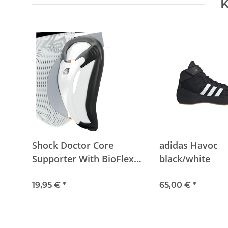
K
Shock Doctor Core
adidas Havoc
Supporter With BioFlex
black/white
Cup White
19,95 €
*
65,00 €
*