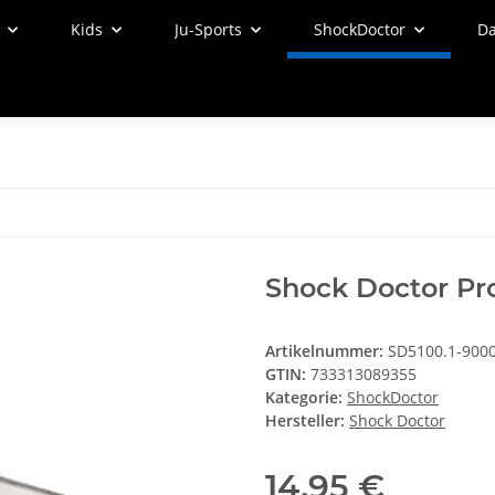
Kids
Ju-Sports
ShockDoctor
Da
Shock Doctor Pr
Artikelnummer:
SD5100.1-900
GTIN:
733313089355
Kategorie:
ShockDoctor
Hersteller:
Shock Doctor
14,95 €