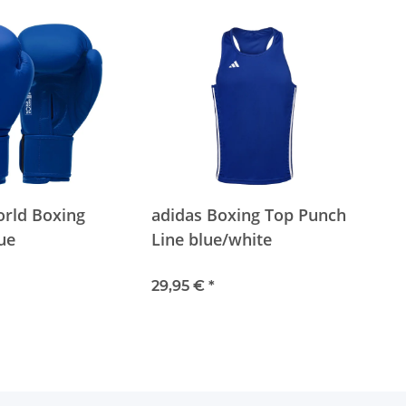
orld Boxing
adidas Boxing Top Punch
ue
Line blue/white
29,95 €
*