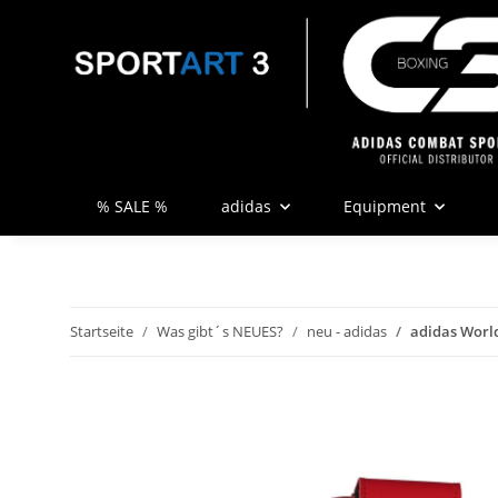
% SALE %
adidas
Equipment
Startseite
Was gibt´s NEUES?
neu - adidas
adidas Worl