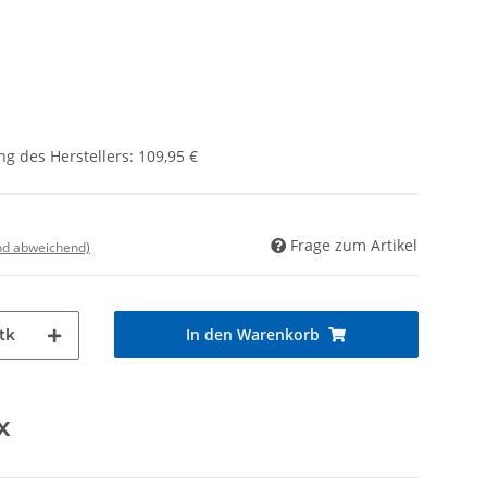
g des Herstellers
:
109,95 €
Frage zum Artikel
nd abweichend)
In den Warenkorb
tk
x