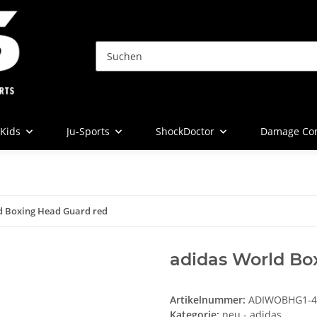
Kids
Ju-Sports
ShockDoctor
Damage Con
d Boxing Head Guard red
adidas World Bo
Artikelnummer:
ADIWOBHG1-4
Kategorie:
neu - adidas