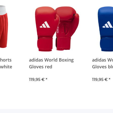
Shorts
adidas World Boxing
adidas W
/white
Gloves red
Gloves bl
119,95 €
*
119,95 €
*