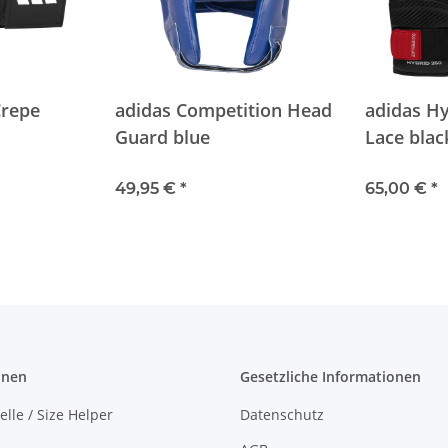
Crepe
adidas Competition Head
adidas H
Guard blue
Lace blac
49,95 €
*
65,00 €
*
onen
Gesetzliche Informationen
lle / Size Helper
Datenschutz