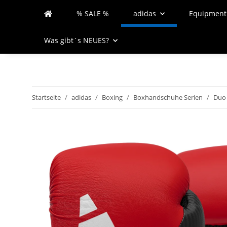
% SALE %
adidas
Equipment
Was gibt´s NEUES?
Startseite
adidas
Boxing
Boxhandschuhe Serien
Duo 