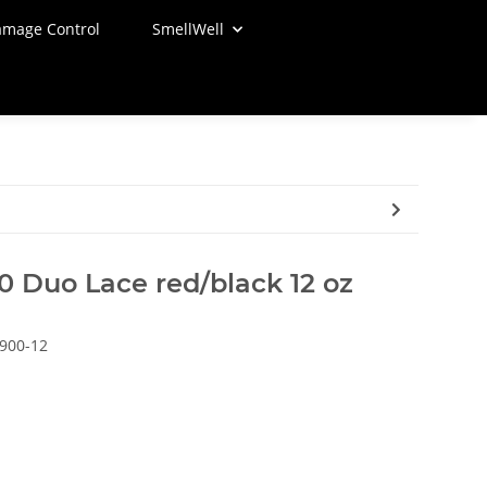
mage Control
SmellWell
0 Duo Lace red/black 12 oz
900-12