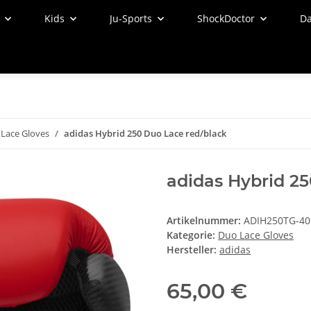
Kids
Ju-Sports
ShockDoctor
Da
Lace Gloves
adidas Hybrid 250 Duo Lace red/black
adidas Hybrid 25
Artikelnummer:
ADIH250TG-40
Kategorie:
Duo Lace Gloves
Hersteller:
adidas
65,00 €